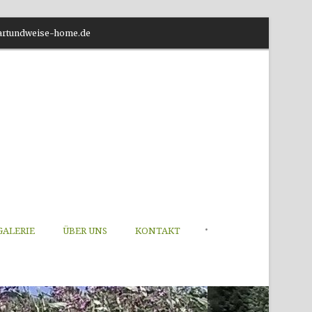
o@artundweise-home.de
•
GALERIE
ÜBER UNS
KONTAKT