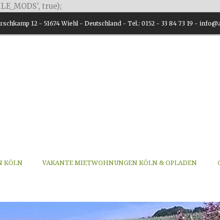
LE_MODS', true);
schkamp 12 - 51674 Wiehl - Deutschland - Tel.: 0152 - 33 84 73 19 - inf
N KÖLN
VAKANTE MIETWOHNUNGEN KÖLN & OPLADEN