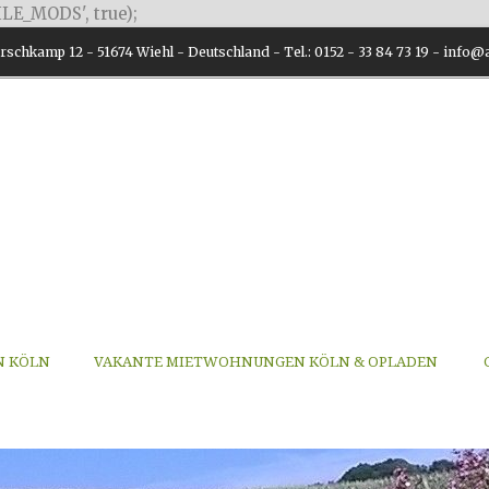
LE_MODS', true);
schkamp 12 - 51674 Wiehl - Deutschland - Tel.: 0152 - 33 84 73 19 - inf
N KÖLN
VAKANTE MIETWOHNUNGEN KÖLN & OPLADEN