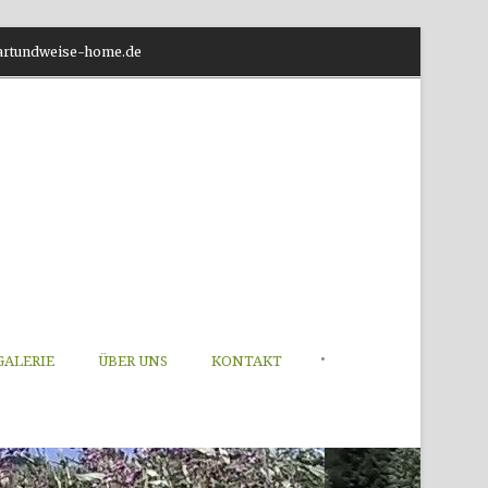
o@artundweise-home.de
•
GALERIE
ÜBER UNS
KONTAKT