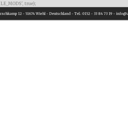
LE_MODS', true);
schkamp 12 - 51674 Wiehl - Deutschland - Tel.: 0152 - 33 84 73 19 - inf