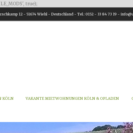
LE_MODS', true);
schkamp 12 - 51674 Wiehl - Deutschland - Tel.: 0152 - 33 84 73 19 - inf
N KÖLN
VAKANTE MIETWOHNUNGEN KÖLN & OPLADEN