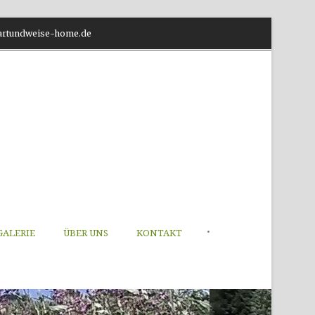
o@artundweise-home.de
•
GALERIE
ÜBER UNS
KONTAKT