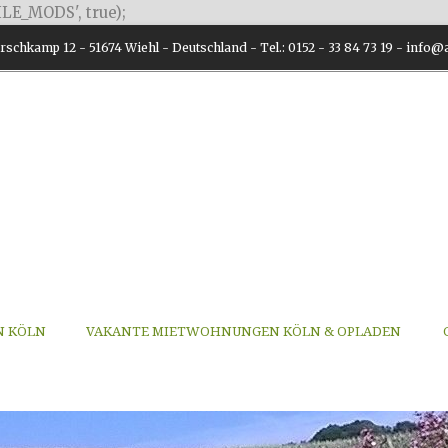
LE_MODS', true);
schkamp 12 - 51674 Wiehl - Deutschland - Tel.: 0152 - 33 84 73 19 - inf
N KÖLN
VAKANTE MIETWOHNUNGEN KÖLN & OPLADEN