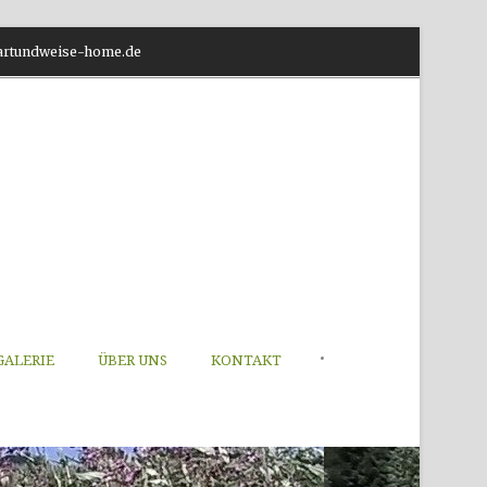
o@artundweise-home.de
•
GALERIE
ÜBER UNS
KONTAKT