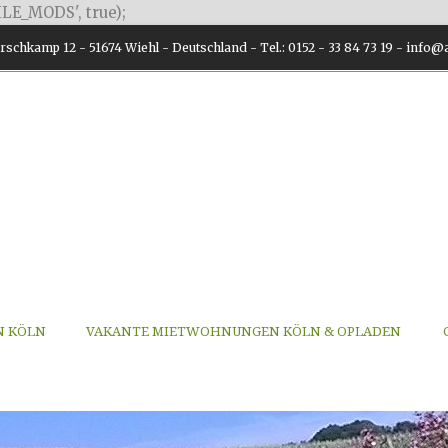
LE_MODS', true);
schkamp 12 - 51674 Wiehl - Deutschland - Tel.: 0152 - 33 84 73 19 - inf
N KÖLN
VAKANTE MIETWOHNUNGEN KÖLN & OPLADEN