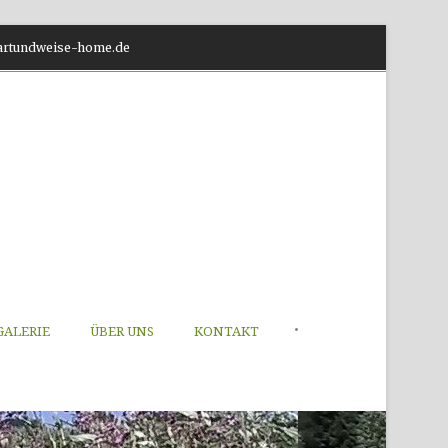
o@artundweise-home.de
•
GALERIE
ÜBER UNS
KONTAKT