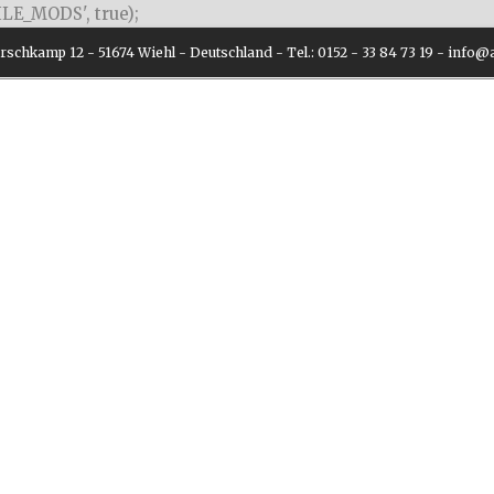
LE_MODS', true);
schkamp 12 - 51674 Wiehl - Deutschland - Tel.: 0152 - 33 84 73 19 - inf