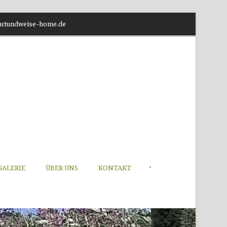
o@artundweise-home.de
•
GALERIE
ÜBER UNS
KONTAKT