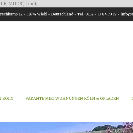
LE_MODS', true);
schkamp 12 - 51674 Wiehl - Deutschland - Tel.: 0152 - 33 84 73 19 - inf
N KÖLN
VAKANTE MIETWOHNUNGEN KÖLN & OPLADEN