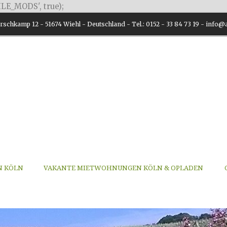
LE_MODS', true);
schkamp 12 - 51674 Wiehl - Deutschland - Tel.: 0152 - 33 84 73 19 - inf
N KÖLN
VAKANTE MIETWOHNUNGEN KÖLN & OPLADEN