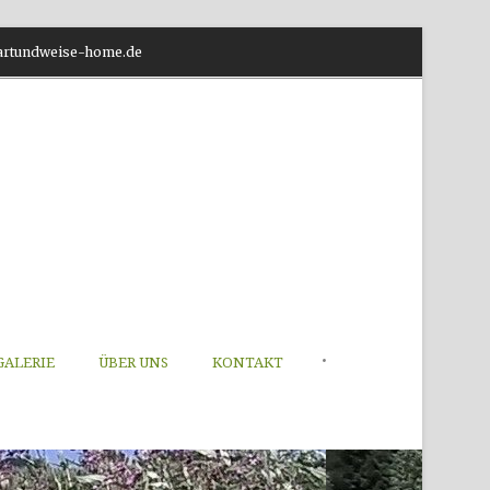
o@artundweise-home.de
•
GALERIE
ÜBER UNS
KONTAKT