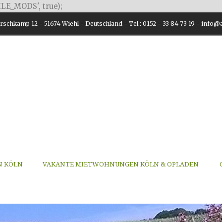
LE_MODS', true);
schkamp 12 - 51674 Wiehl - Deutschland - Tel.: 0152 - 33 84 73 19 - inf
N KÖLN
VAKANTE MIETWOHNUNGEN KÖLN & OPLADEN