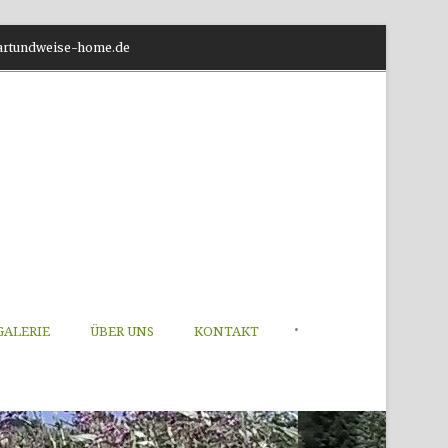
o@artundweise-home.de
•
GALERIE
ÜBER UNS
KONTAKT