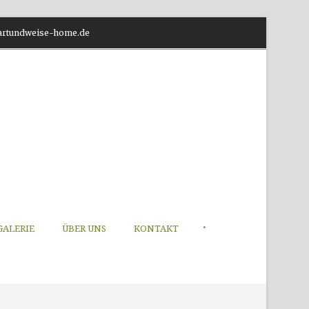
o@artundweise-home.de
•
GALERIE
ÜBER UNS
KONTAKT