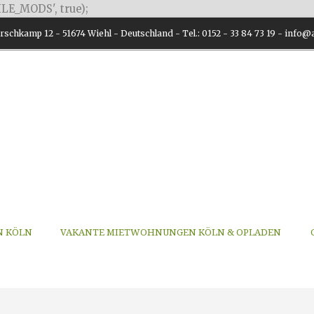
LE_MODS', true);
schkamp 12 - 51674 Wiehl - Deutschland - Tel.: 0152 - 33 84 73 19 - inf
N KÖLN
VAKANTE MIETWOHNUNGEN KÖLN & OPLADEN