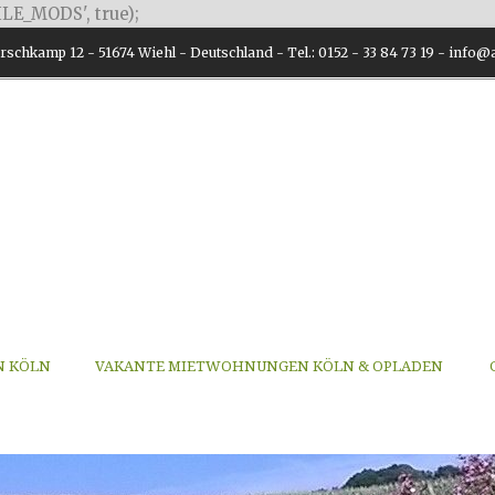
LE_MODS', true);
schkamp 12 - 51674 Wiehl - Deutschland - Tel.: 0152 - 33 84 73 19 - inf
N KÖLN
VAKANTE MIETWOHNUNGEN KÖLN & OPLADEN