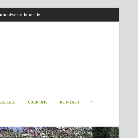
o@artundweise-home.de
•
GALERIE
ÜBER UNS
KONTAKT