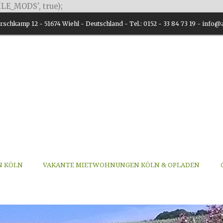
LE_MODS', true);
schkamp 12 - 51674 Wiehl - Deutschland - Tel.: 0152 - 33 84 73 19 - inf
N KÖLN
VAKANTE MIETWOHNUNGEN KÖLN & OPLADEN