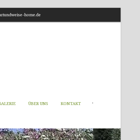
o@artundweise-home.de
•
GALERIE
ÜBER UNS
KONTAKT