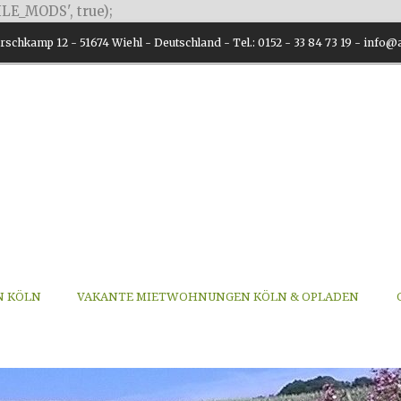
LE_MODS', true);
schkamp 12 - 51674 Wiehl - Deutschland - Tel.: 0152 - 33 84 73 19 - inf
N KÖLN
VAKANTE MIETWOHNUNGEN KÖLN & OPLADEN