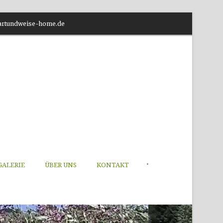
o@artundweise-home.de
•
GALERIE
ÜBER UNS
KONTAKT