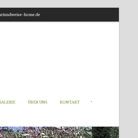
o@artundweise-home.de
•
GALERIE
ÜBER UNS
KONTAKT