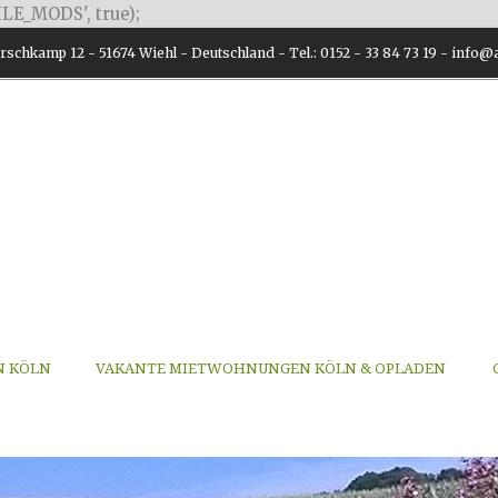
LE_MODS', true);
schkamp 12 - 51674 Wiehl - Deutschland - Tel.: 0152 - 33 84 73 19 - inf
N KÖLN
VAKANTE MIETWOHNUNGEN KÖLN & OPLADEN