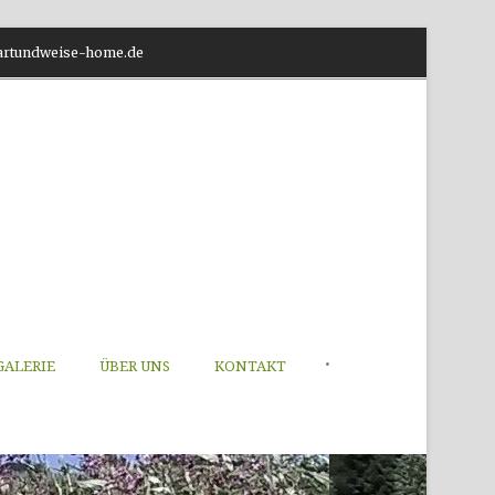
o@artundweise-home.de
•
GALERIE
ÜBER UNS
KONTAKT