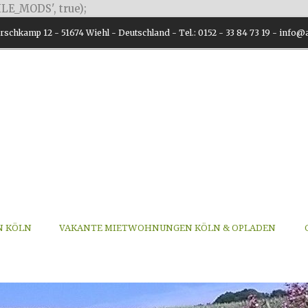
LE_MODS', true);
schkamp 12 - 51674 Wiehl - Deutschland - Tel.: 0152 - 33 84 73 19 - inf
N KÖLN
VAKANTE MIETWOHNUNGEN KÖLN & OPLADEN