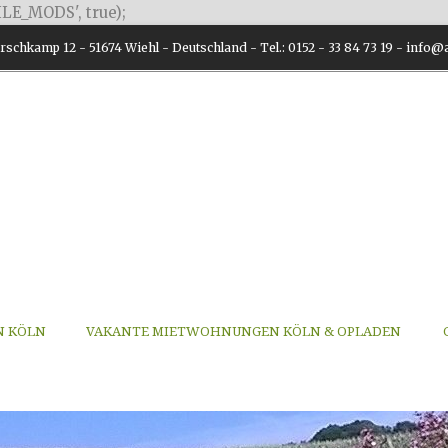
LE_MODS', true);
schkamp 12 - 51674 Wiehl - Deutschland - Tel.: 0152 - 33 84 73 19 - inf
N KÖLN
VAKANTE MIETWOHNUNGEN KÖLN & OPLADEN