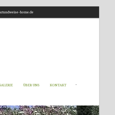
o@artundweise-home.de
•
GALERIE
ÜBER UNS
KONTAKT