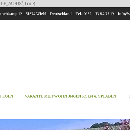
LE_MODS', true);
schkamp 12 - 51674 Wiehl - Deutschland - Tel.: 0152 - 33 84 73 19 - inf
N KÖLN
VAKANTE MIETWOHNUNGEN KÖLN & OPLADEN