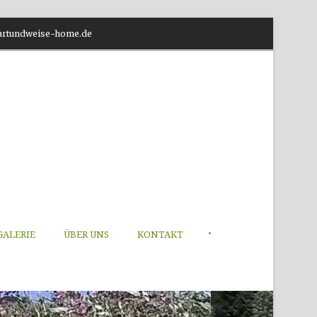
o@artundweise-home.de
•
GALERIE
ÜBER UNS
KONTAKT