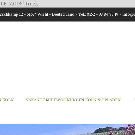
LE_MODS', true);
schkamp 12 - 51674 Wiehl - Deutschland - Tel.: 0152 - 33 84 73 19 - inf
N KÖLN
VAKANTE MIETWOHNUNGEN KÖLN & OPLADEN