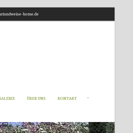
o@artundweise-home.de
•
GALERIE
ÜBER UNS
KONTAKT