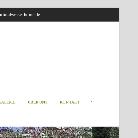
o@artundweise-home.de
•
GALERIE
ÜBER UNS
KONTAKT