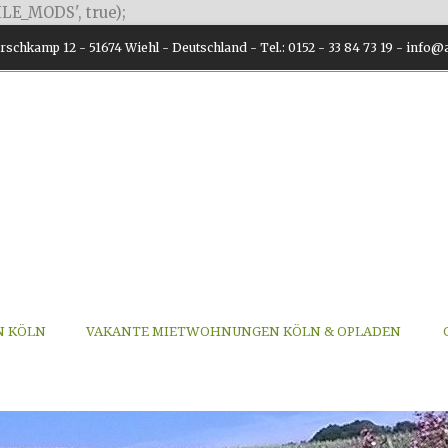
LE_MODS', true);
schkamp 12 - 51674 Wiehl - Deutschland - Tel.: 0152 - 33 84 73 19 - inf
N KÖLN
VAKANTE MIETWOHNUNGEN KÖLN & OPLADEN