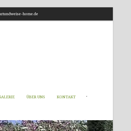
o@artundweise-home.de
•
GALERIE
ÜBER UNS
KONTAKT