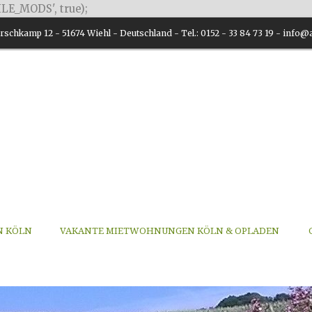
LE_MODS', true);
schkamp 12 - 51674 Wiehl - Deutschland - Tel.: 0152 - 33 84 73 19 - inf
N KÖLN
VAKANTE MIETWOHNUNGEN KÖLN & OPLADEN