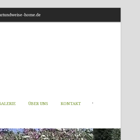
o@artundweise-home.de
•
GALERIE
ÜBER UNS
KONTAKT