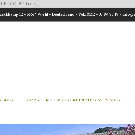
LE_MODS', true);
schkamp 12 - 51674 Wiehl - Deutschland - Tel.: 0152 - 33 84 73 19 - inf
N KÖLN
VAKANTE MIETWOHNUNGEN KÖLN & OPLADEN