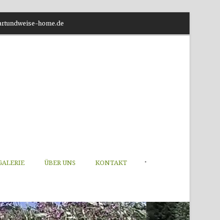
o@artundweise-home.de
•
GALERIE
ÜBER UNS
KONTAKT