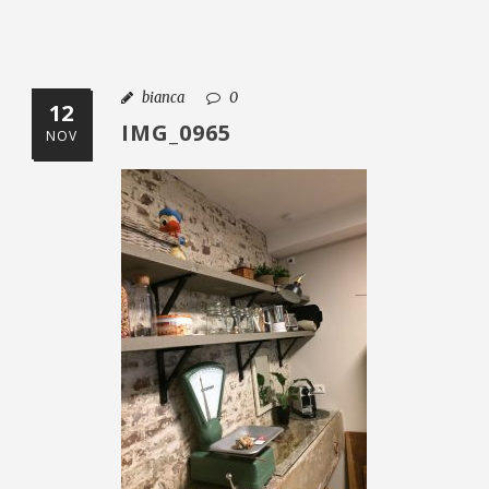
bianca
0
12
IMG_0965
NOV