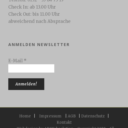
Check In: ab 13.00 Uhr
Check Out: bis 11.00 Uhr
abweichend nach Absprache
ANMELDEN NEWSLETTER
E-Mail
*
Home
|
Impressum
|
AGB
|
Datenschutz
|
Kontakt