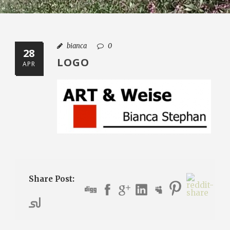
bianca
0
28
LOGO
APR
Share Post: